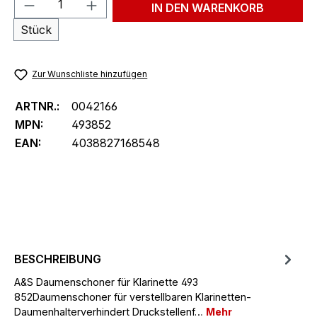
Produkt Anzahl: Gib den gewünschten We
IN DEN WARENKORB
Stück
Zur Wunschliste hinzufügen
ARTNR.:
0042166
MPN:
493852
EAN:
4038827168548
BESCHREIBUNG
A&S Daumenschoner für Klarinette 493
852Daumenschoner für verstellbaren Klarinetten-
Daumenhalterverhindert Druckstellenf…
Mehr