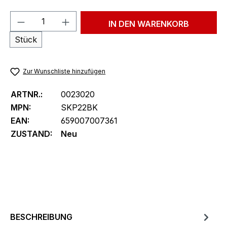
Produkt Anzahl: Gib den gewünschten We
IN DEN WARENKORB
Stück
Zur Wunschliste hinzufügen
ARTNR.:
0023020
MPN:
SKP22BK
EAN:
659007007361
ZUSTAND:
Neu
BESCHREIBUNG