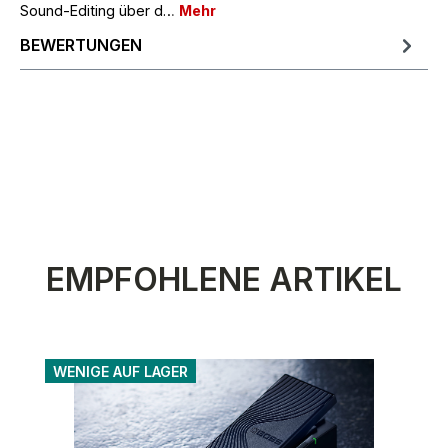
Sound-Editing über d…
Mehr
BEWERTUNGEN
Produktgalerie überspringen
EMPFOHLENE ARTIKEL
WENIGE AUF LAGER