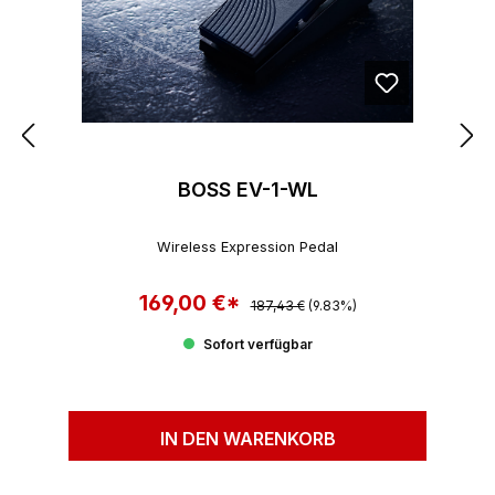
BOSS EV-1-WL
Wireless Expression Pedal
169,00 €*
Regulärer Preis:
Verkaufspreis:
187,43 €
(9.83%)
Sofort verfügbar
IN DEN WARENKORB