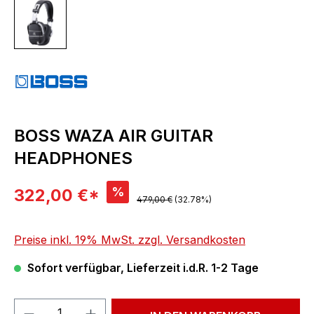
BOSS WAZA AIR GUITAR
HEADPHONES
Verkaufspreis:
%
322,00 €*
Regulärer Preis:
479,00 €
(32.78%)
Preise inkl. 19% MwSt. zzgl. Versandkosten
Sofort verfügbar, Lieferzeit i.d.R. 1-2 Tage
Produkt Anzahl: Gib den gewünschten We