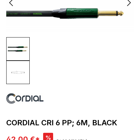
CORDIAL CRI 6 PP; 6M, BLACK
Verkaufspreis:
%
42,00 €*