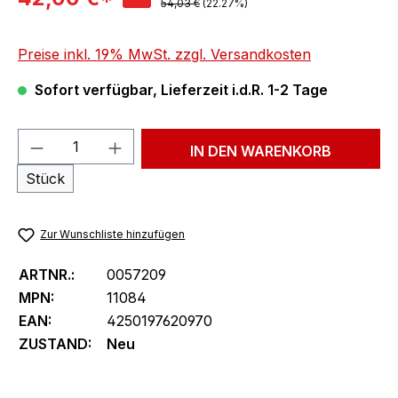
Regulärer Preis:
54,03 €
(22.27%)
Preise inkl. 19% MwSt. zzgl. Versandkosten
Sofort verfügbar, Lieferzeit i.d.R. 1-2 Tage
Produkt Anzahl: Gib den gewünschten We
IN DEN WARENKORB
Stück
Zur Wunschliste hinzufügen
ARTNR.:
0057209
MPN:
11084
EAN:
4250197620970
ZUSTAND:
Neu