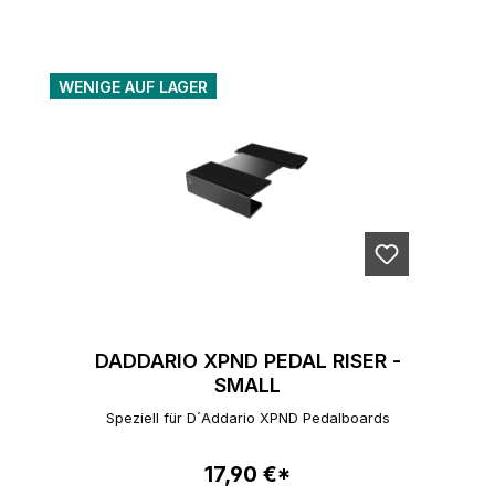
WENIGE AUF LAGER
DADDARIO XPND PEDAL RISER -
SMALL
Speziell für D´Addario XPND Pedalboards
17,90 €*
Regulärer Preis: