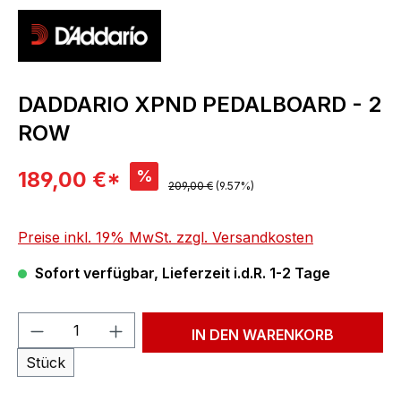
DADDARIO XPND PEDALBOARD - 2
ROW
Verkaufspreis:
%
189,00 €*
Regulärer Preis:
209,00 €
(9.57%)
Preise inkl. 19% MwSt. zzgl. Versandkosten
Sofort verfügbar, Lieferzeit i.d.R. 1-2 Tage
Produkt Anzahl: Gib den gewünschten We
IN DEN WARENKORB
Stück