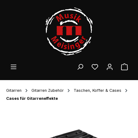
Zum Hauptinhalt springen
Ware
Gitarren
Gitarren Zubehör
Taschen, Koffer & Cases
Cases für Gitarreneffekte
Bildergalerie überspringen