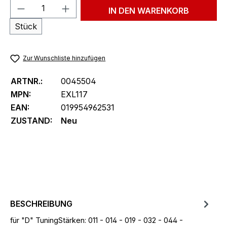
Produkt Anzahl: Gib den gewünschten We
IN DEN WARENKORB
Stück
Zur Wunschliste hinzufügen
ARTNR.:
0045504
MPN:
EXL117
EAN:
019954962531
ZUSTAND:
Neu
BESCHREIBUNG
für "D" TuningStärken: 011 - 014 - 019 - 032 - 044 -