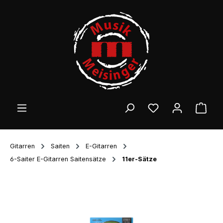
Zum Hauptinhalt springen
Ware
Gitarren
Saiten
E-Gitarren
6-Saiter E-Gitarren Saitensätze
11er-Sätze
Bildergalerie überspringen