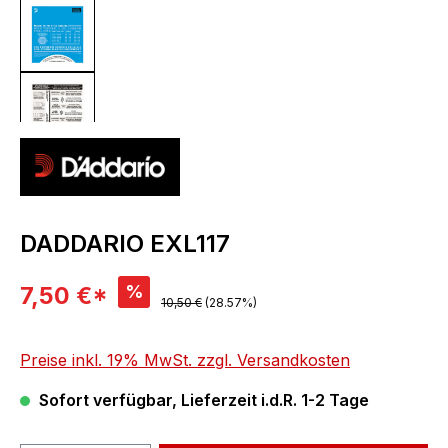
DADDARIO EXL117
Verkaufspreis:
%
7,50 €*
Regulärer Preis:
10,50 €
(28.57%)
Preise inkl. 19% MwSt. zzgl. Versandkosten
Sofort verfügbar, Lieferzeit i.d.R. 1-2 Tage