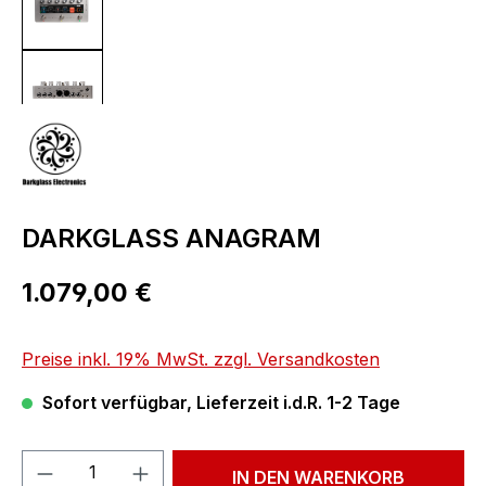
DARKGLASS ANAGRAM
Regulärer Preis:
1.079,00 €
Preise inkl. 19% MwSt. zzgl. Versandkosten
Sofort verfügbar, Lieferzeit i.d.R. 1-2 Tage
Produkt Anzahl: Gib den gewünschten We
IN DEN WARENKORB