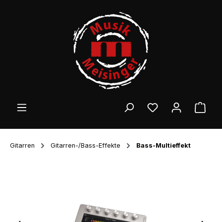
Zum Hauptinhalt springen
Ware
Gitarren
Gitarren-/Bass-Effekte
Bass-Multieffekt
Bildergalerie überspringen