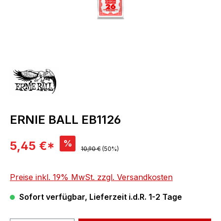
ERNIE BALL EB1126
Verkaufspreis:
%
5,45 €*
Regulärer Preis:
10,90 €
(50%)
Preise inkl. 19% MwSt. zzgl. Versandkosten
Sofort verfügbar, Lieferzeit i.d.R. 1-2 Tage