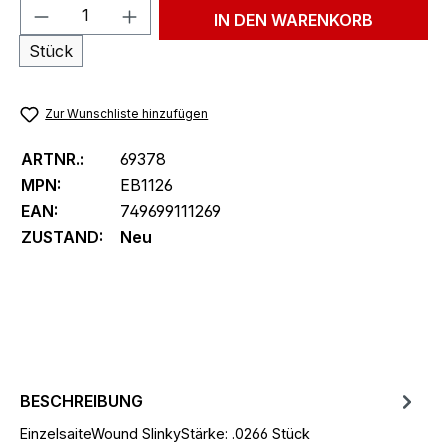
Produkt Anzahl: Gib den gewünschten We
IN DEN WARENKORB
Stück
Zur Wunschliste hinzufügen
ARTNR.:
69378
MPN:
EB1126
EAN:
749699111269
ZUSTAND:
Neu
BESCHREIBUNG
EinzelsaiteWound SlinkyStärke: .0266 Stück