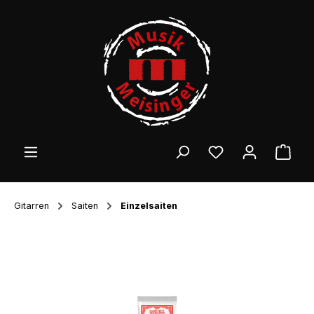
Zum Hauptinhalt springen
Ware
Gitarren
Saiten
Einzelsaiten
Bildergalerie überspringen