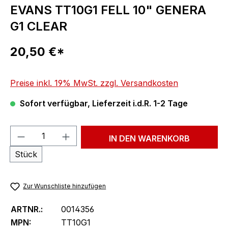
EVANS TT10G1 FELL 10" GENERA
G1 CLEAR
Regulärer Preis:
20,50 €*
Preise inkl. 19% MwSt. zzgl. Versandkosten
Sofort verfügbar, Lieferzeit i.d.R. 1-2 Tage
Produkt Anzahl: Gib den gewünschten We
IN DEN WARENKORB
Stück
Zur Wunschliste hinzufügen
ARTNR.:
0014356
MPN:
TT10G1