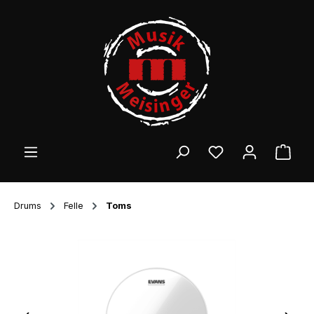
Zum Hauptinhalt springen
Ware
Drums
Felle
Toms
Bildergalerie überspringen