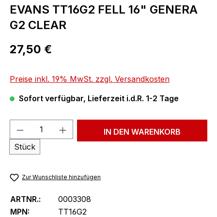
EVANS TT16G2 FELL 16" GENERA
G2 CLEAR
Regulärer Preis:
27,50 €
Preise inkl. 19% MwSt. zzgl. Versandkosten
Sofort verfügbar, Lieferzeit i.d.R. 1-2 Tage
Produkt Anzahl: Gib den gewünschten We
IN DEN WARENKORB
Stück
Zur Wunschliste hinzufügen
ARTNR.:
0003308
MPN:
TT16G2