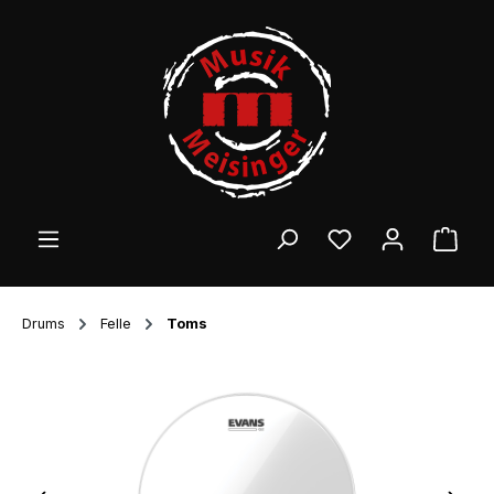
Zum Hauptinhalt springen
Ware
Drums
Felle
Toms
Bildergalerie überspringen