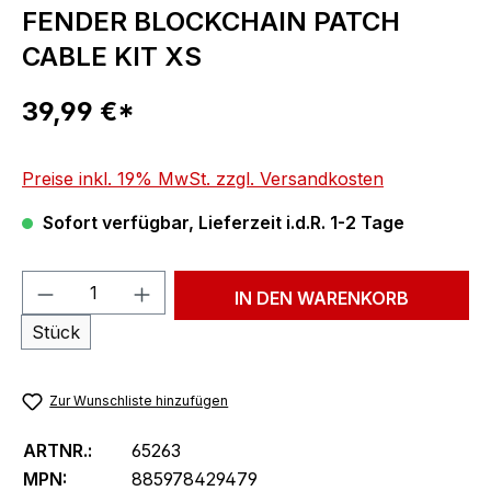
FENDER BLOCKCHAIN PATCH
CABLE KIT XS
Regulärer Preis:
39,99 €*
Preise inkl. 19% MwSt. zzgl. Versandkosten
Sofort verfügbar, Lieferzeit i.d.R. 1-2 Tage
Produkt Anzahl: Gib den gewünschten We
IN DEN WARENKORB
Stück
Zur Wunschliste hinzufügen
ARTNR.:
65263
MPN:
885978429479