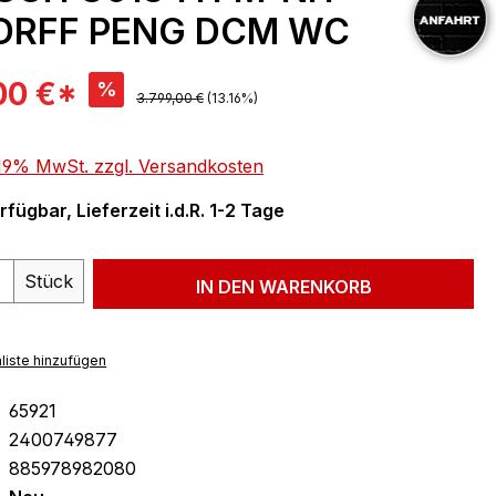
DRFF PENG DCM WC
is:
00 €*
%
Regulärer Preis:
3.799,00 €
(13.16%)
. 19% MwSt. zzgl. Versandkosten
fügbar, Lieferzeit i.d.R. 1-2 Tage
 Anzahl: Gib den gewünschten Wert ein 
Stück
IN DEN WARENKORB
liste hinzufügen
65921
2400749877
885978982080