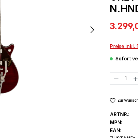
N.HN
Verkaufspre
3.299,
Preise inkl
Sofort ver
Produkt
Zur Wunsch
ARTNR.:
MPN:
EAN: