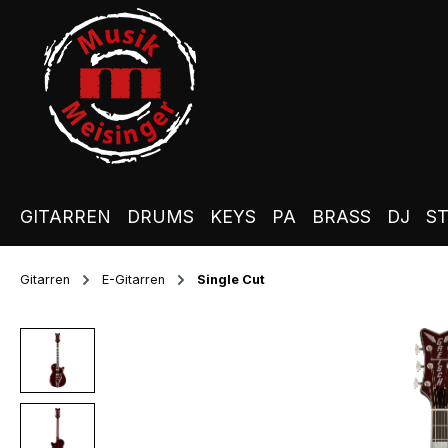
m Hauptinhalt springen
Zur Suche springen
Zur Hauptnavigation springen
GITARREN
DRUMS
KEYS
PA
BRASS
DJ
S
Gitarren
E-Gitarren
Single Cut
Bildergalerie überspringen