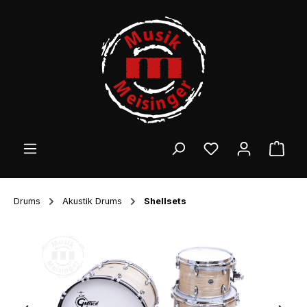
Zum Hauptinhalt springen
Ware
Drums
Akustik Drums
Shellsets
Bildergalerie überspringen