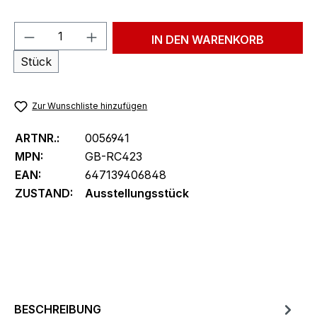
Produkt Anzahl: Gib den gewünschten We
IN DEN WARENKORB
Stück
Zur Wunschliste hinzufügen
ARTNR.:
0056941
MPN:
GB-RC423
EAN:
647139406848
ZUSTAND:
Ausstellungsstück
BESCHREIBUNG