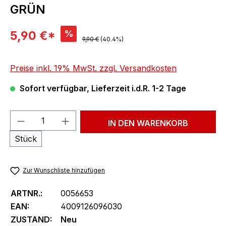
GRÜN
Verkaufspreis:
%
5,90 €*
Regulärer Preis:
9,90 €
(40.4%)
Preise inkl. 19% MwSt. zzgl. Versandkosten
Sofort verfügbar, Lieferzeit i.d.R. 1-2 Tage
Produkt Anzahl: Gib den gewünschten We
IN DEN WARENKORB
Stück
Zur Wunschliste hinzufügen
ARTNR.:
0056653
EAN:
4009126096030
ZUSTAND:
Neu