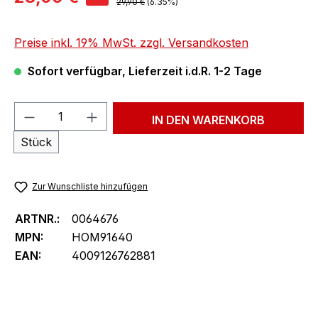
Regulärer Preis:
29,90 €
(6.35%)
Preise inkl. 19% MwSt. zzgl. Versandkosten
Sofort verfügbar, Lieferzeit i.d.R. 1-2 Tage
Produkt Anzahl: Gib den gewünschten We
IN DEN WARENKORB
Stück
Zur Wunschliste hinzufügen
ARTNR.:
0064676
MPN:
HOM91640
EAN:
4009126762881