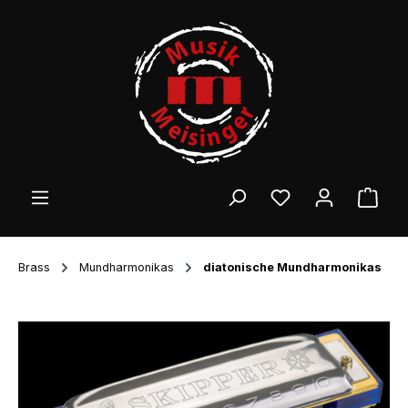
Zum Hauptinhalt springen
Ware
Brass
Mundharmonikas
diatonische Mundharmonikas
Bildergalerie überspringen