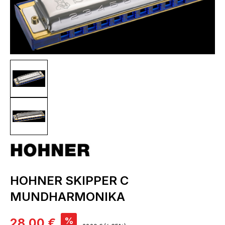
HOHNER SKIPPER C
MUNDHARMONIKA
Verkaufspreis:
%
28,00 €