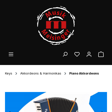
Zum Hauptinhalt springen
Ware
Keys
Akkordeons & Harmonikas
Piano Akkordeons
Bildergalerie überspringen