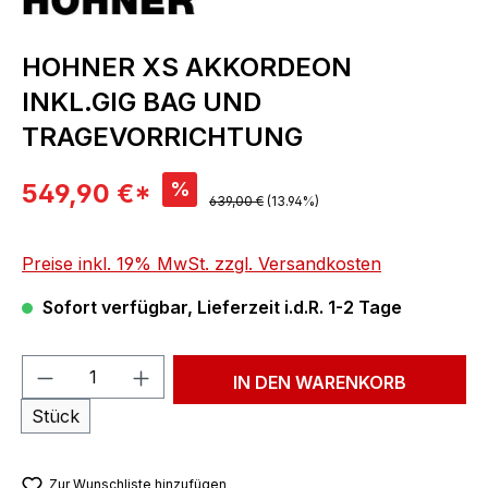
HOHNER XS AKKORDEON
INKL.GIG BAG UND
TRAGEVORRICHTUNG
Verkaufspreis:
%
549,90 €*
Regulärer Preis:
639,00 €
(13.94%)
Preise inkl. 19% MwSt. zzgl. Versandkosten
Sofort verfügbar, Lieferzeit i.d.R. 1-2 Tage
Produkt Anzahl: Gib den gewünschten We
IN DEN WARENKORB
Stück
Zur Wunschliste hinzufügen