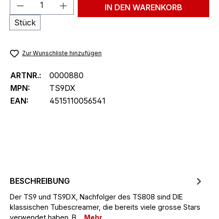
Produkt Anzahl: Gib den gewünschten We
IN DEN WARENKORB
Stück
Zur Wunschliste hinzufügen
ARTNR.:
0000880
MPN:
TS9DX
EAN:
4515110056541
BESCHREIBUNG
Der TS9 und TS9DX, Nachfolger des TS808 sind DIE
klassischen Tubescreamer, die bereits viele grosse Stars
verwendet haben. B…
Mehr