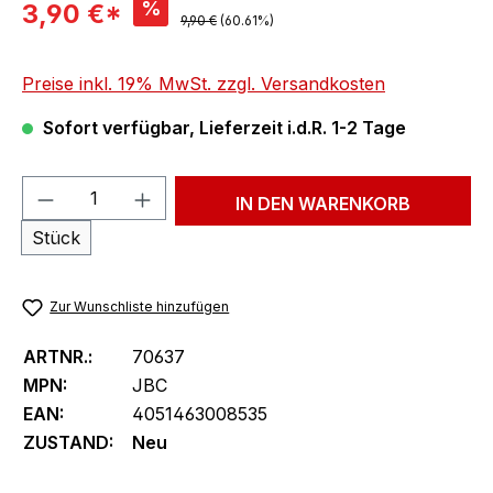
Verkaufspreis:
%
3,90 €*
Regulärer Preis:
9,90 €
(60.61%)
Preise inkl. 19% MwSt. zzgl. Versandkosten
Sofort verfügbar, Lieferzeit i.d.R. 1-2 Tage
Produkt Anzahl: Gib den gewünschten We
IN DEN WARENKORB
Stück
Zur Wunschliste hinzufügen
ARTNR.:
70637
MPN:
JBC
EAN:
4051463008535
ZUSTAND:
Neu