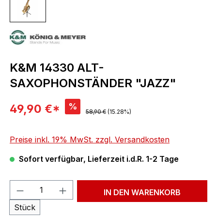
K&M 14330 ALT-
SAXOPHONSTÄNDER "JAZZ"
Verkaufspreis:
%
49,90 €*
Regulärer Preis:
58,90 €
(15.28%)
Preise inkl. 19% MwSt. zzgl. Versandkosten
Sofort verfügbar, Lieferzeit i.d.R. 1-2 Tage
Produkt Anzahl: Gib den gewünschten We
IN DEN WARENKORB
Stück