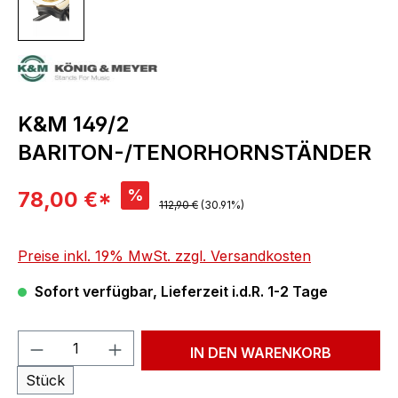
K&M 149/2
BARITON-/TENORHORNSTÄNDER
Verkaufspreis:
%
78,00 €*
Regulärer Preis:
112,90 €
(30.91%)
Preise inkl. 19% MwSt. zzgl. Versandkosten
Sofort verfügbar, Lieferzeit i.d.R. 1-2 Tage
Produkt Anzahl: Gib den gewünschten We
IN DEN WARENKORB
Stück