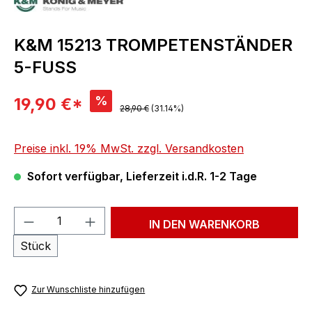
K&M 15213 TROMPETENSTÄNDER
5-FUSS
Verkaufspreis:
%
19,90 €*
Regulärer Preis:
28,90 €
(31.14%)
Preise inkl. 19% MwSt. zzgl. Versandkosten
Sofort verfügbar, Lieferzeit i.d.R. 1-2 Tage
Produkt Anzahl: Gib den gewünschten We
IN DEN WARENKORB
Stück
Zur Wunschliste hinzufügen