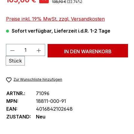
Regulärer Preis:
135,90 €
(22.74%)
Preise inkl. 19% MwSt. zzgl. Versandkosten
Sofort verfügbar, Lieferzeit i.d.R. 1-2 Tage
Produkt Anzahl: Gib den gewünschten We
IN DEN WARENKORB
Stück
Zur Wunschliste hinzufügen
ARTNR.:
71096
MPN:
18811-000-91
EAN:
4016842102648
ZUSTAND:
Neu