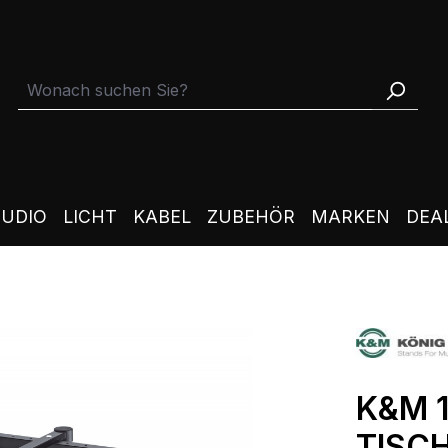
TUDIO
LICHT
KABEL
ZUBEHÖR
MARKEN
DEA
K&M 
TISC