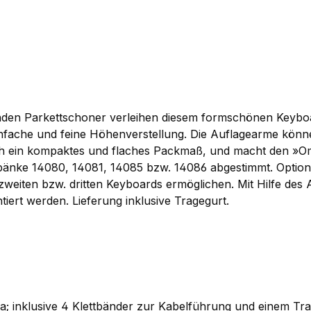
den Parkettschoner verleihen diesem formschönen Keyboard
ache und feine Höhenverstellung. Die Auflagearme können i
ich ein kompaktes und flaches Packmaß, und macht den »O
änke 14080, 14081, 14085 bzw. 14086 abgestimmt. Optional 
s zweiten bzw. dritten Keyboards ermöglichen. Mit Hilfe de
iert werden. Lieferung inklusive Tragegurt.
la; inklusive 4 Klettbänder zur Kabelführung und einem Tr