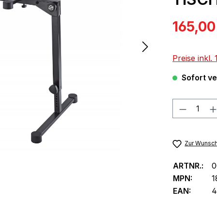
Verkaufspre
165,00
Preise inkl
Sofort ver
Produkt
Zur Wunsch
ARTNR.:
0
MPN:
1
EAN:
4