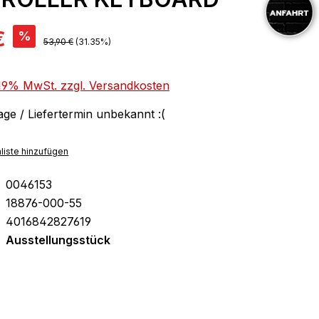
is:
€
%
Regulärer Preis:
53,90 €
(31.35%)
. 19% MwSt. zzgl. Versandkosten
ge / Liefertermin unbekannt :(
liste hinzufügen
0046153
18876-000-55
4016842827619
Ausstellungsstück