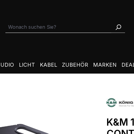
TUDIO
LICHT
KABEL
ZUBEHÖR
MARKEN
DEA
K&M 
CONT