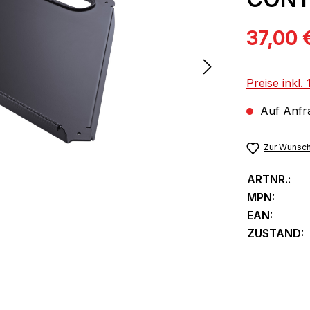
Verkaufspre
37,00 
Preise inkl
Auf Anfra
Zur Wunsch
ARTNR.:
MPN:
EAN:
ZUSTAND: