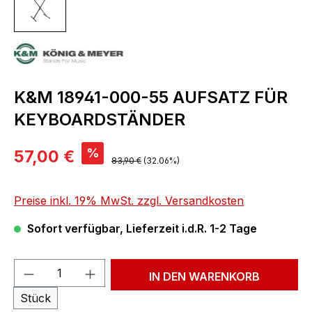
K&M 18941-000-55 AUFSATZ FÜR
KEYBOARDSTÄNDER
Verkaufspreis:
%
57,00 €
Regulärer Preis:
83,90 €
(32.06%)
Preise inkl. 19% MwSt. zzgl. Versandkosten
Sofort verfügbar, Lieferzeit i.d.R. 1-2 Tage
Produkt Anzahl: Gib den gewünschten We
IN DEN WARENKORB
Stück