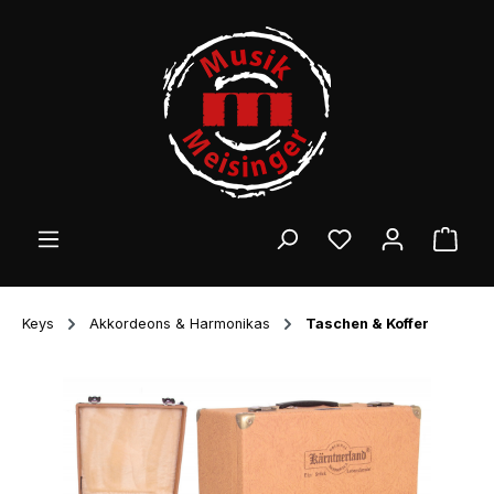
Zum Hauptinhalt springen
Ware
Keys
Akkordeons & Harmonikas
Taschen & Koffer
Bildergalerie überspringen