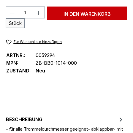
Produkt Anzahl: Gib den gewünschten We
IN DEN WARENKORB
Stück
Zur Wunschliste hinzufügen
ARTNR.:
0059294
MPN:
ZB-BB0-1014-000
ZUSTAND:
Neu
BESCHREIBUNG
- für alle Trommeldurchmesser geeignet- abklappbar- mit