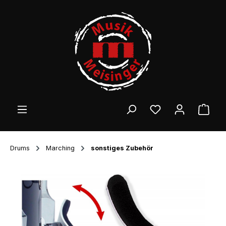
Zum Hauptinhalt springen
Ware
Drums
Marching
sonstiges Zubehör
Bildergalerie überspringen