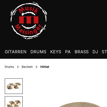
m Hauptinhalt springen
Zur Suche springen
Zur Hauptnavigation springen
GITARREN
DRUMS
KEYS
PA
BRASS
DJ
S
Drums
Becken
HiHat
Bildergalerie überspringen