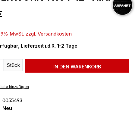
eis:
€
. 19% MwSt. zzgl. Versandkosten
fügbar, Lieferzeit i.d.R. 1-2 Tage
 Anzahl: Gib den gewünschten Wert ein 
Stück
IN DEN WARENKORB
liste hinzufügen
0055493
Neu