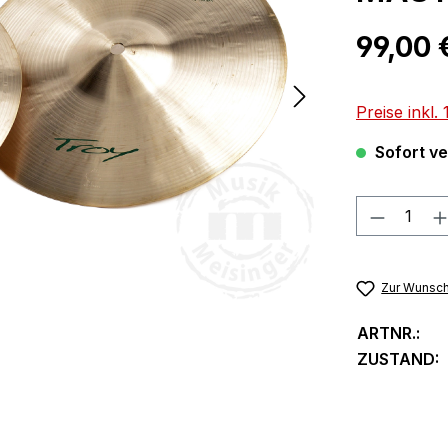
Regulärer Pr
99,00 
Preise inkl
Sofort ver
Produkt
Zur Wunsch
ARTNR.:
ZUSTAND: