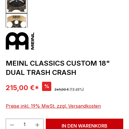
MEINL CLASSICS CUSTOM 18"
DUAL TRASH CRASH
Verkaufspreis:
%
215,00 €*
Regulärer Preis:
249,00 €
(13.65%)
Preise inkl. 19% MwSt. zzgl. Versandkosten
Produkt Anzahl: Gib den gewünschten We
IN DEN WARENKORB