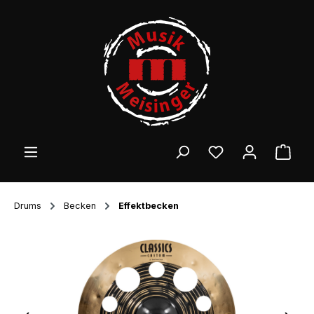
Zum Hauptinhalt springen
Ware
Drums
Becken
Effektbecken
Bildergalerie überspringen