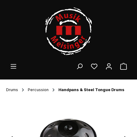
Zum Hauptinhalt springen
Ware
Drums
Percussion
Handpans & Steel Tongue Drums
Bildergalerie überspringen