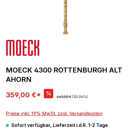
MOECK 4300 ROTTENBURGH ALT
AHORN
Verkaufspreis:
%
359,00 €*
Regulärer Preis:
449,00 €
(20.04%)
Preise inkl. 19% MwSt. zzgl. Versandkosten
Sofort verfügbar, Lieferzeit i.d.R. 1-2 Tage