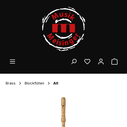
Zum Hauptinhalt springen
Ware
Brass
Blockflöten
Alt
Bildergalerie überspringen