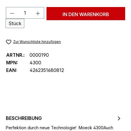
Produkt Anzahl: Gib den gewünschten We
IN DEN WARENKORB
Stück
Zur Wunschliste hinzufügen
ARTNR.:
0000190
MPN:
4300
EAN:
4262351680812
BESCHREIBUNG
Perfektion durch neue Technologie! Moeck 4300Auch