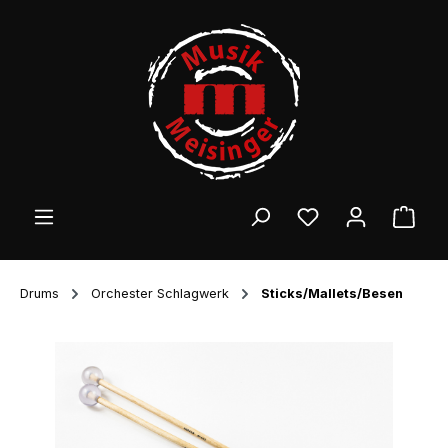
Zum Hauptinhalt springen
Ware
Drums
Orchester Schlagwerk
Sticks/Mallets/Besen
Bildergalerie überspringen