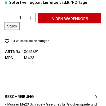
Sofort verfügbar, Lieferzeit i.d.R. 1-2 Tage
Produkt Anzahl: Gib den gewünschten We
IN DEN WARENKORB
Stück
Zur Wunschliste hinzufügen
ARTNR.:
0051891
MPN:
M423
BESCHREIBUNG
- Musser M423 Schlägel- Geeignet für Glockenspiele und