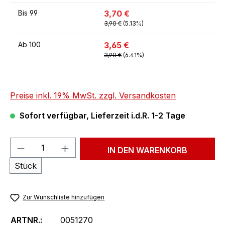
3,70 €
Bis
99
3,90 €
(5.13%)
3,65 €
Ab
100
3,90 €
(6.41%)
Preise inkl. 19% MwSt. zzgl. Versandkosten
Sofort verfügbar, Lieferzeit i.d.R. 1-2 Tage
Produkt Anzahl: Gib den gewünschten We
IN DEN WARENKORB
Stück
Zur Wunschliste hinzufügen
ARTNR.:
0051270