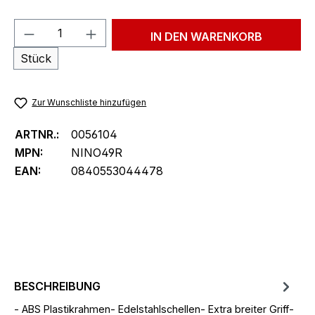
Produkt Anzahl: Gib den gewünschten We
IN DEN WARENKORB
Stück
Zur Wunschliste hinzufügen
ARTNR.:
0056104
MPN:
NINO49R
EAN:
0840553044478
BESCHREIBUNG
- ABS Plastikrahmen- Edelstahlschellen- Extra breiter Griff-