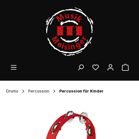
Zum Hauptinhalt springen
Ware
Drums
Percussion
Percussion für Kinder
Bildergalerie überspringen