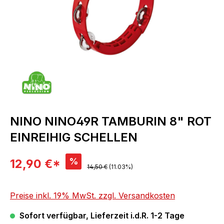
NINO NINO49R TAMBURIN 8" ROT
EINREIHIG SCHELLEN
Verkaufspreis:
%
12,90 €*
Regulärer Preis:
14,50 €
(11.03%)
Preise inkl. 19% MwSt. zzgl. Versandkosten
Sofort verfügbar, Lieferzeit i.d.R. 1-2 Tage