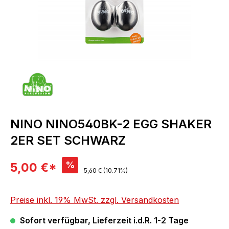
NINO NINO540BK-2 EGG SHAKER
2ER SET SCHWARZ
Verkaufspreis:
%
5,00 €*
Regulärer Preis:
5,60 €
(10.71%)
Preise inkl. 19% MwSt. zzgl. Versandkosten
Sofort verfügbar, Lieferzeit i.d.R. 1-2 Tage