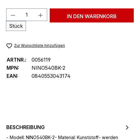
Produkt Anzahl: Gib den gewünschten We
IN DEN WARENKORB
Stück
Zur Wunschliste hinzufügen
ARTNR.:
0056119
MPN:
NINO540BK-2
EAN:
0840553043174
BESCHREIBUNG
- Modell: NINO540BK-2- Material: Kunststoff- werden