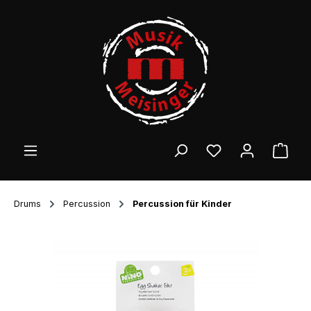
Zum Hauptinhalt springen
Ware
Drums
Percussion
Percussion für Kinder
Bildergalerie überspringen