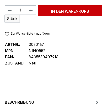
Produkt Anzahl: Gib den gewünschten We
IN DEN WARENKORB
Stück
Zur Wunschliste hinzufügen
ARTNR.:
0030167
MPN:
NINO552
EAN:
8405530407916
ZUSTAND:
Neu
BESCHREIBUNG