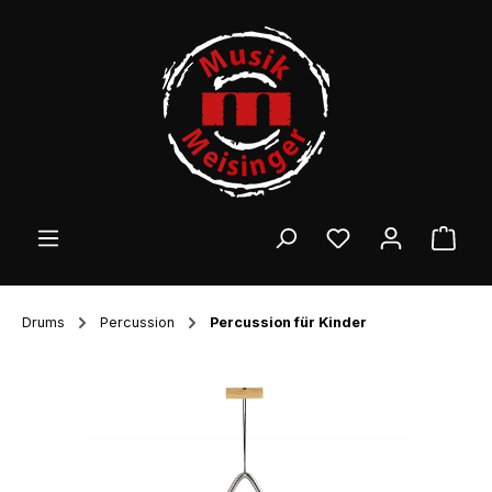
Zum Hauptinhalt springen
Ware
Drums
Percussion
Percussion für Kinder
Bildergalerie überspringen