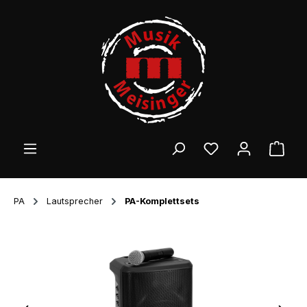
Zum Hauptinhalt springen
Ware
PA
Lautsprecher
PA-Komplettsets
Bildergalerie überspringen