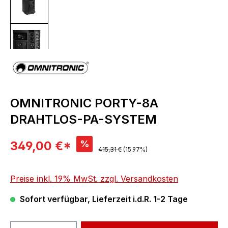
OMNITRONIC PORTY-8A
DRAHTLOS-PA-SYSTEM
Verkaufspreis:
%
349,00 €*
Regulärer Preis:
415,31 €
(15.97%)
Preise inkl. 19% MwSt. zzgl. Versandkosten
Sofort verfügbar, Lieferzeit i.d.R. 1-2 Tage