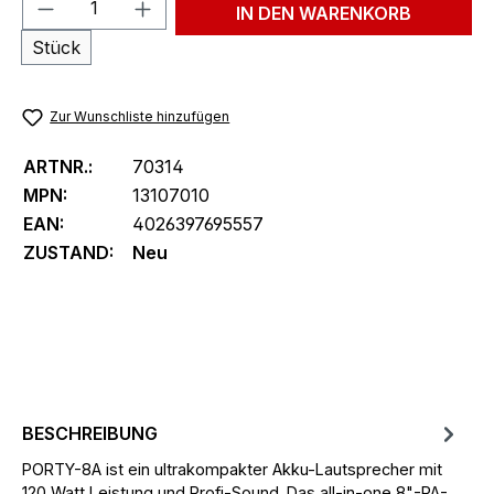
Produkt Anzahl: Gib den gewünschten We
IN DEN WARENKORB
Stück
Zur Wunschliste hinzufügen
ARTNR.:
70314
MPN:
13107010
EAN:
4026397695557
ZUSTAND:
Neu
BESCHREIBUNG
PORTY-8A ist ein ultrakompakter Akku-Lautsprecher mit
120 Watt Leistung und Profi-Sound. Das all-in-one 8"-PA-