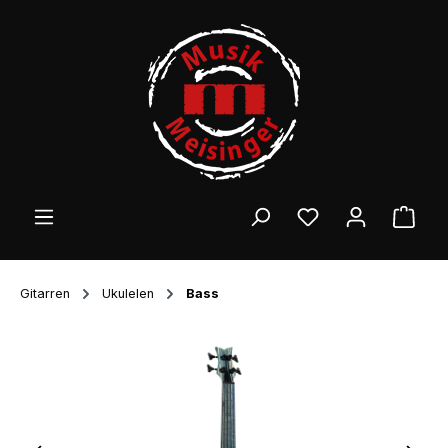
Zum Hauptinhalt springen
Ware
Gitarren
Ukulelen
Bass
Bildergalerie überspringen