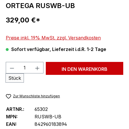
ORTEGA RUSWB-UB
Regulärer Preis:
329,00 €*
Preise inkl. 19% MwSt. zzgl. Versandkosten
Sofort verfügbar, Lieferzeit i.d.R. 1-2 Tage
Produkt Anzahl: Gib den gewünschten We
IN DEN WARENKORB
Stück
Zur Wunschliste hinzufügen
ARTNR.:
65302
MPN:
RUSWB-UB
EAN:
842960183894