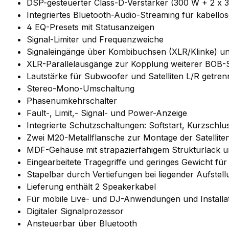
DSP-gesteuerter Class-D-Verstärker (300 W + 2 x 
Integriertes Bluetooth-Audio-Streaming für kabell
4 EQ-Presets mit Statusanzeigen
Signal-Limiter und Frequenzweiche
Signaleingänge über Kombibuchsen (XLR/Klinke) u
XLR-Parallelausgänge zur Kopplung weiterer BOB-
Lautstärke für Subwoofer und Satelliten L/R getrenn
Stereo-Mono-Umschaltung
Phasenumkehrschalter
Fault-, Limit,- Signal- und Power-Anzeige
Integrierte Schutzschaltungen: Softstart, Kurzschl
Zwei M20-Metallflansche zur Montage der Satellite
MDF-Gehäuse mit strapazierfähigem Strukturlack un
Eingearbeitete Tragegriffe und geringes Gewicht fü
Stapelbar durch Vertiefungen bei liegender Aufstell
Lieferung enthält 2 Speakerkabel
Für mobile Live- und DJ-Anwendungen und Installa
Digitaler Signalprozessor
Ansteuerbar über Bluetooth