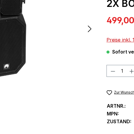
2X B
Verkaufspre
499,00
Preise inkl
Sofort ver
Produkt
Zur Wunsch
ARTNR.:
MPN:
ZUSTAND: