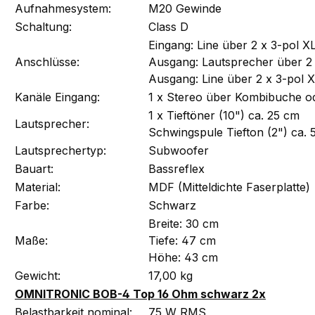
Aufnahmesystem:
M20 Gewinde
Schaltung:
Class D
Eingang: Line über 2 x 3-pol 
Anschlüsse:
Ausgang: Lautsprecher über 2
Ausgang: Line über 2 x 3-pol 
Kanäle Eingang:
1 x Stereo über Kombibuche od
1 x Tieftöner (10") ca. 25 cm
Lautsprecher:
Schwingspule Tiefton (2") ca. 
Lautsprechertyp:
Subwoofer
Bauart:
Bassreflex
Material:
MDF (Mitteldichte Faserplatte)
Farbe:
Schwarz
Breite: 30 cm
Maße:
Tiefe: 47 cm
Höhe: 43 cm
Gewicht:
17,00 kg
OMNITRONIC BOB-4 Top 16 Ohm schwarz 2x
Belastbarkeit nominal:
75 W RMS