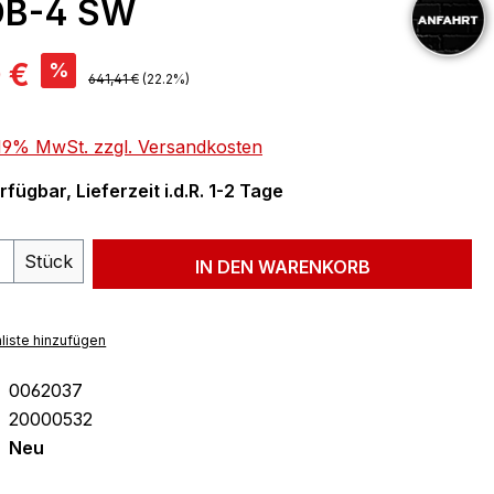
OB-4 SW
is:
 €
%
Regulärer Preis:
641,41 €
(22.2%)
. 19% MwSt. zzgl. Versandkosten
fügbar, Lieferzeit i.d.R. 1-2 Tage
 Anzahl: Gib den gewünschten Wert ein 
Stück
IN DEN WARENKORB
liste hinzufügen
0062037
20000532
Neu