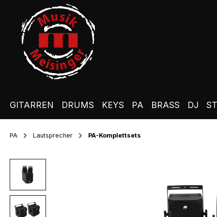
m Hauptinhalt springen
Zur Suche springen
Zur Hauptnavigation springen
GITARREN
DRUMS
KEYS
PA
BRASS
DJ
S
PA
Lautsprecher
PA-Komplettsets
Bildergalerie überspringen