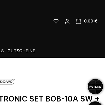
0,00 €
Ware
LS
GUTSCHEINE
TRONIC SET BOB-10A SW +