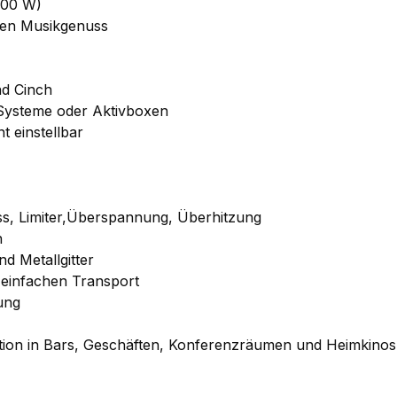
300 W)
osen Musikgenuss
nd Cinch
Systeme oder Aktivboxen
t einstellbar
uss, Limiter,Überspannung, Überhitzung
n
d Metallgitter
r einfachen Transport
ung
tion in Bars, Geschäften, Konferenzräumen und Heimkinos