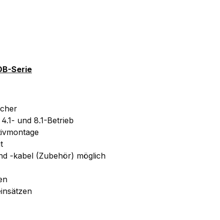
BOB-Serie
echer
.1- und 8.1-Betrieb
tivmontage
t
und -kabel (Zubehör) möglich
en
insätzen