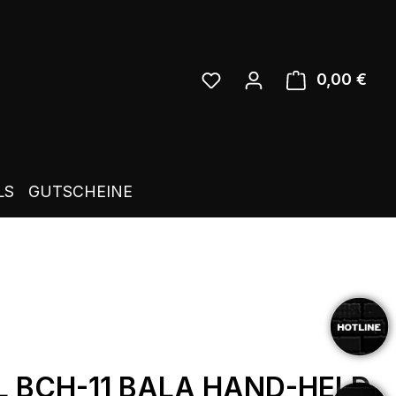
0,00 €
Ware
LS
GUTSCHEINE
L BCH-11 BALA HAND-HELD