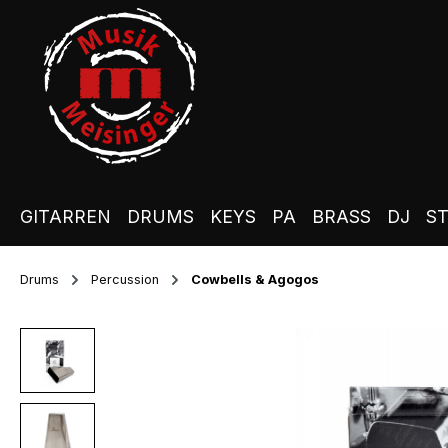
m Hauptinhalt springen
Zur Suche springen
Zur Hauptnavigation springen
GITARREN
DRUMS
KEYS
PA
BRASS
DJ
S
Drums
Percussion
Cowbells & Agogos
Bildergalerie überspringen