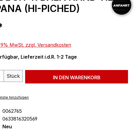
ANA (HI-PICHED)
eis:
*
. 19% MwSt. zzgl. Versandkosten
fügbar, Lieferzeit i.d.R. 1-2 Tage
 Anzahl: Gib den gewünschten Wert ein 
Stück
IN DEN WARENKORB
liste hinzufügen
0062765
0633816320569
Neu