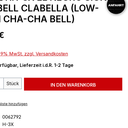
ELL CLABELLA (LOW-
H CHA-CHA BELL)
eis:
€
. 19% MwSt. zzgl. Versandkosten
fügbar, Lieferzeit i.d.R. 1-2 Tage
 Anzahl: Gib den gewünschten Wert ein 
Stück
IN DEN WARENKORB
liste hinzufügen
0062792
H-3X