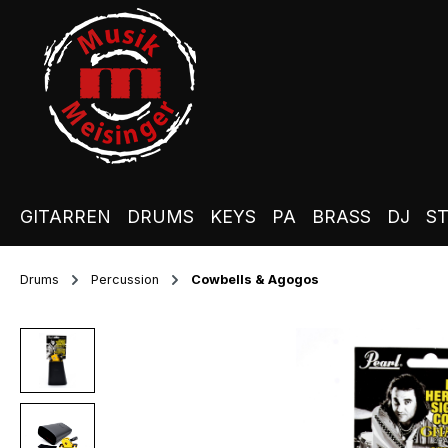
m Hauptinhalt springen
Zur Suche springen
Zur Hauptnavigation springen
GITARREN
DRUMS
KEYS
PA
BRASS
DJ
S
Drums
Percussion
Cowbells & Agogos
Bildergalerie überspringen