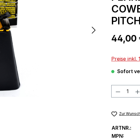
COWB
PITC
Regulärer Pr
44,00 
Preise inkl
Sofort ver
Produkt
Zur Wunsch
ARTNR.:
MPN: