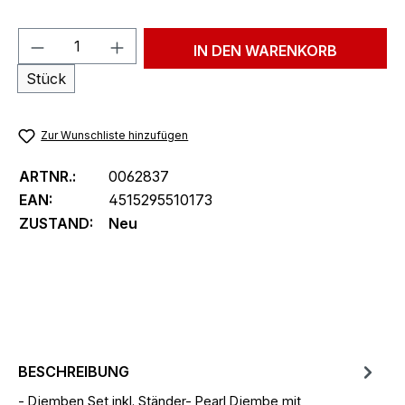
Produkt Anzahl: Gib den gewünschten We
IN DEN WARENKORB
Stück
Zur Wunschliste hinzufügen
ARTNR.:
0062837
EAN:
4515295510173
ZUSTAND:
Neu
BESCHREIBUNG
- Djemben Set inkl. Ständer- Pearl Djembe mit