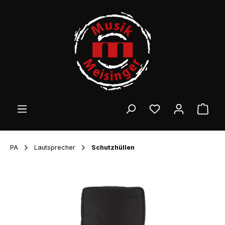
Zum Hauptinhalt springen
Ware
PA
Lautsprecher
Schutzhüllen
Bildergalerie überspringen