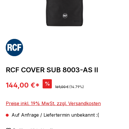
RCF COVER SUB 8003-AS II
Verkaufspreis:
%
144,00 €*
Regulärer Preis:
169,00 €
(14.79%)
Preise inkl. 19% MwSt. zzgl. Versandkosten
Auf Anfrage / Liefertermin unbekannt :(