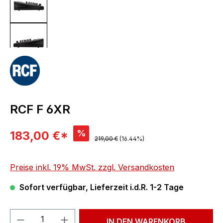
RCF F 6XR
Verkaufspreis:
%
183,00 €*
Regulärer Preis:
219,00 €
(16.44%)
Preise inkl. 19% MwSt. zzgl. Versandkosten
Sofort verfügbar, Lieferzeit i.d.R. 1-2 Tage
Produkt Anzahl: Gib den gewünschten We
IN DEN WARENKORB