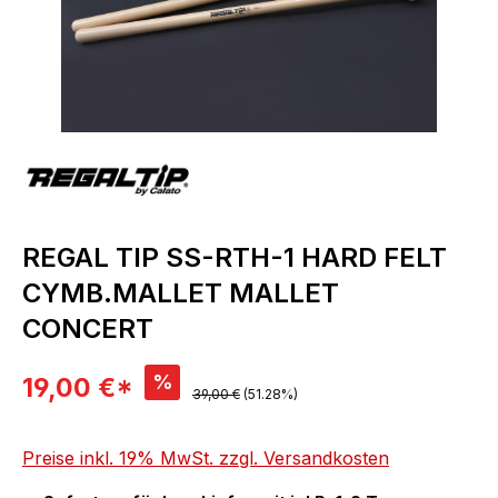
REGAL TIP SS-RTH-1 HARD FELT
CYMB.MALLET MALLET
CONCERT
Verkaufspreis:
%
19,00 €*
Regulärer Preis:
39,00 €
(51.28%)
Preise inkl. 19% MwSt. zzgl. Versandkosten