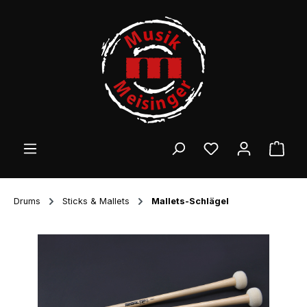
Zum Hauptinhalt springen
Ware
Drums
Sticks & Mallets
Mallets-Schlägel
Bildergalerie überspringen