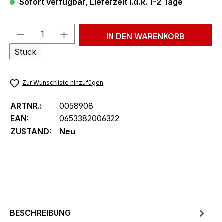
Sofort verfügbar, Lieferzeit i.d.R. 1-2 Tage
Produkt Anzahl: Gib den gewünschten We
IN DEN WARENKORB
Stück
Zur Wunschliste hinzufügen
ARTNR.:
0058908
EAN:
0653382006322
ZUSTAND:
Neu
BESCHREIBUNG