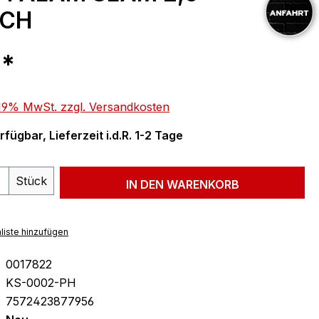
ACH
eis:
€*
. 19% MwSt. zzgl. Versandkosten
fügbar, Lieferzeit i.d.R. 1-2 Tage
 Anzahl: Gib den gewünschten Wert ein 
Stück
IN DEN WARENKORB
liste hinzufügen
0017822
KS-0002-PH
7572423877956