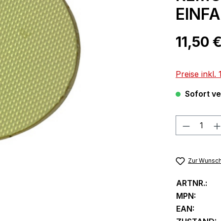
EINF
Regulärer Pr
11,50 
Preise inkl
Sofort ver
Produkt
Zur Wunsch
ARTNR.:
MPN:
EAN: