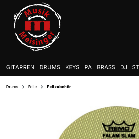
m Hauptinhalt springen
Zur Suche springen
Zur Hauptnavigation springen
GITARREN
DRUMS
KEYS
PA
BRASS
DJ
S
Drums
Felle
Fellzubehör
Bildergalerie überspringen