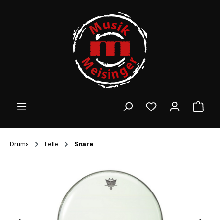
Zum Hauptinhalt springen
Ware
Drums
Felle
Snare
Bildergalerie überspringen