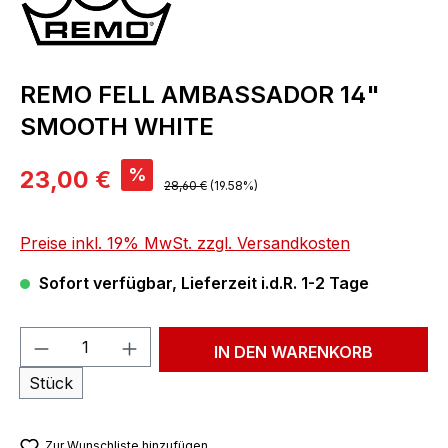
REMO FELL AMBASSADOR 14"
SMOOTH WHITE
Verkaufspreis:
%
23,00 €
Regulärer Preis:
28,60 €
(19.58%)
Preise inkl. 19% MwSt. zzgl. Versandkosten
Sofort verfügbar, Lieferzeit i.d.R. 1-2 Tage
Produkt Anzahl: Gib den gewünschten We
IN DEN WARENKORB
Stück
Zur Wunschliste hinzufügen