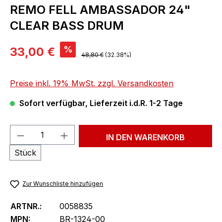
REMO FELL AMBASSADOR 24"
CLEAR BASS DRUM
Verkaufspreis:
%
33,00 €
Regulärer Preis:
48,80 €
(32.38%)
Preise inkl. 19% MwSt. zzgl. Versandkosten
Sofort verfügbar, Lieferzeit i.d.R. 1-2 Tage
Produkt Anzahl: Gib den gewünschten We
IN DEN WARENKORB
Stück
Zur Wunschliste hinzufügen
ARTNR.:
0058835
MPN:
BR-1324-00