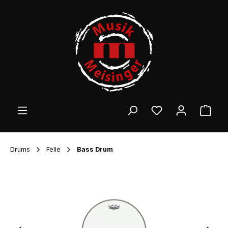
Zum Hauptinhalt springen
Ware
Drums
Felle
Bass Drum
Bildergalerie überspringen