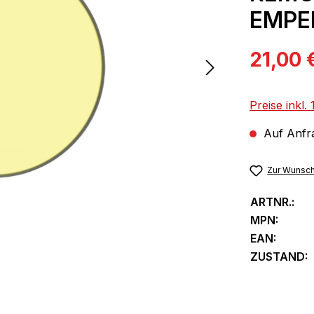
EMPE
Verkaufspre
21,00 
Preise inkl
Auf Anfra
Zur Wunsch
ARTNR.:
MPN:
EAN:
ZUSTAND: