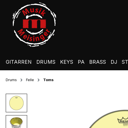
m Hauptinhalt springen
Zur Suche springen
Zur Hauptnavigation springen
GITARREN
DRUMS
KEYS
PA
BRASS
DJ
S
Drums
Felle
Toms
Bildergalerie überspringen