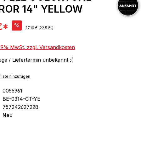
ROR 14" YELLOW
is:
€*
%
Regulärer Preis:
27,10 €
(22.51%)
. 19% MwSt. zzgl. Versandkosten
ge / Liefertermin unbekannt :(
liste hinzufügen
0055961
BE-0314-CT-YE
757242627228
Neu