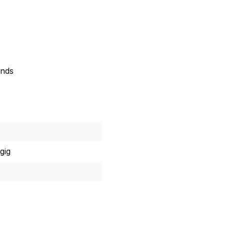
unds
gig