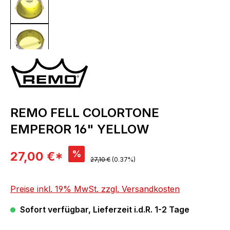
REMO FELL COLORTONE
EMPEROR 16" YELLOW
Verkaufspreis:
%
27,00 €*
Regulärer Preis:
27,10 €
(0.37%)
Preise inkl. 19% MwSt. zzgl. Versandkosten
Sofort verfügbar, Lieferzeit i.d.R. 1-2 Tage