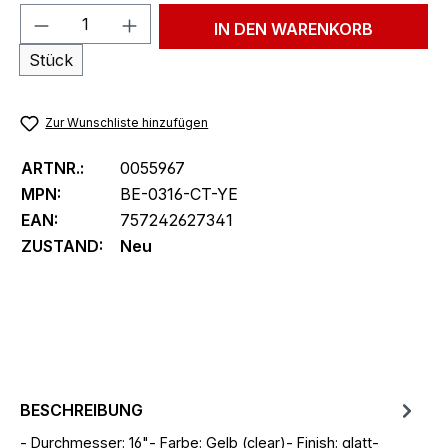
Produkt Anzahl: Gib den gewünschten We
IN DEN WARENKORB
Stück
Zur Wunschliste hinzufügen
ARTNR.:
0055967
MPN:
BE-0316-CT-YE
EAN:
757242627341
ZUSTAND:
Neu
BESCHREIBUNG
- Durchmesser: 16"- Farbe: Gelb (clear)- Finish: glatt-